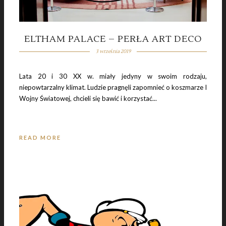
22 grudnia 2018
DAWNEJ KOLEI CZAR
ELTHAM PALACE – PERŁA ART DECO
3 września 2019
Lata 20 i 30 XX w. miały jedyny w swoim rodzaju,
niepowtarzalny klimat. Ludzie pragnęli zapomnieć o koszmarze I
Wojny Światowej, chcieli się bawić i korzystać...
READ MORE
21 października 2018
BLETCHLEY PARK: KOD ENIGMY