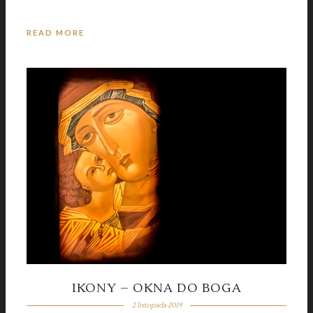
3 września 2019
READ MORE
ELTHAM PALACE – PERŁA ART DECO
19 kwietnia 2019
CHCIAŁEM BYĆ MARYNARZEM
IKONY – OKNA DO BOGA
2 listopada 2019