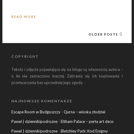
READ MORE
OLDER POSTS
COPYRIGHT
Teksty i zdjęcia pojawiające się na blogu są własnością autora -
o ile nie zaznaczono inaczej. Zabrania się ich kopiowania i
przetwarzania bez uprzedniej jego zgody.
NAJNOWSZE KOMENTARZE
Escape Room w Bydgoszczy
-
Qurna – wioska złodziei
Pawel | dziennikipodrozne
-
Eltham Palace – perła art deco
Pawel | dziennikipodrozne
-
Bletchley Park: Kod Enigmy