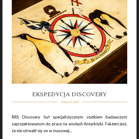
21 lipca 2018
QURNA – WIOSKA ZŁODZIEI
EKSPEDYCJA DISCOVERY
4 marca 2019
7 lipca 2018
BUNKIER KELVEDON HATCH
RRS Discovery był specjalistycznym statkiem badawczym
zaprojektowanym do pracy na wodach Antarktyki. Faktem jest,
że nie utrwalił się on w masowej...