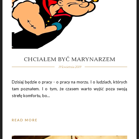
CHCIAŁEM BYĆ MARYNARZEM
5 września 2018
19 kwietnia 2019
MERCEDES-BENZ MUSEUM
Dzisiaj będzie o pracy - o pracy na morzu. I o ludziach, których
tam poznałem. I o tym, że czasem warto wyjść poza swoją
strefę komfortu, bo...
READ MORE