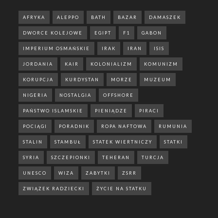
AFRYKA
ALEPPO
BATH
BAZAR
DAMASZEK
DWORCE KOLEJOWE
EGIPT
F1
GABON
IMPERIUM OSMAŃSKIE
IRAK
IRAN
ISIS
JORDANIA
KAIR
KOLONIALIZM
KOMUNIZM
KORUPCJA
KURDYSTAN
MORZE
MUZEUM
NIGERIA
NOSTALGIA
OFFSHORE
PAŃSTWO ISLAMSKIE
PIENIĄDZE
PIRACI
POCIĄGI
PORADNIK
ROPA NAFTOWA
RUMUNIA
STALIN
STAMBUŁ
STATEK WIERTNICZY
STATKI
SYRIA
SZCZEPIONKI
TEHERAN
TURCJA
UNESCO
WIZA
ZABYTKI
ZSRR
ZWIĄZEK RADZIECKI
ŻYCIE NA STATKU