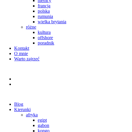
niemcy
francja
polska
rumunia
wielka brytania
różne
kultura
offshore
poradnik
Kontakt
O mnie
Warto zajrzeć
Blog
Kierunki
afryka
egipt
gabon
kongo