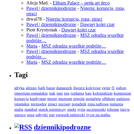
Alicja Mad.
-
Eltham Palace – perła art deco
Pawel | dziennikipodrozne
-
Nigeria: korupcja, ropa,
piraci
drwal78
-
Nigeria: korupcja, ropa, piraci
Pawel | dziennikipodrozne
-
Dawnej kolei czar
Piotr Krystyniak
-
Dawnej kolei czar
Pawel | dziennikipodrozne
-
MSZ odradza wszelkie
podróże…
Maria
-
MSZ odradza wszelkie podróże…
Pawel | dziennikipodrozne
-
MSZ odradza wszelkie
podróże…
Maria
-
MSZ odradza wszelkie podróże…
Tagi
afryka
aleppo
bath
bazar
damaszek
dworce kolejowe
egipt
f1
gabon
imperium osmańskie
irak
iran
isis
jordania
kair
kolonializm
komunizm
korupcja
kurdystan
morze
muzeum
nigeria
nostalgia
offshore
państwo
islamskie
pieniądze
piraci
pociągi
poradnik
ropa naftowa
rumunia
stalin
stambuł
statek wiertniczy
statki
syria
szczepionki
teheran
turcja
unesco
wiza
zabytki
zsrr
związek radziecki
życie na statku
dziennikipodrozne