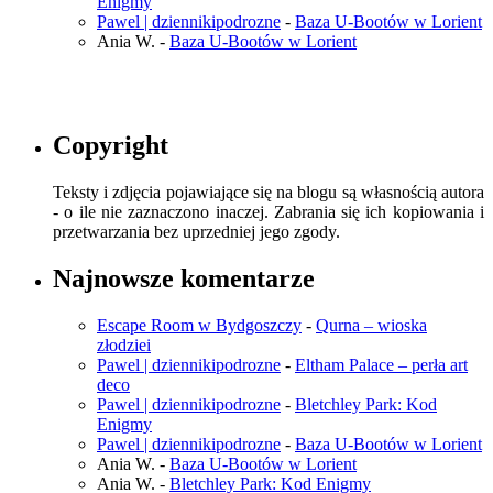
Enigmy
Pawel | dziennikipodrozne
-
Baza U-Bootów w Lorient
Ania W.
-
Baza U-Bootów w Lorient
Copyright
Teksty i zdjęcia pojawiające się na blogu są własnością autora
- o ile nie zaznaczono inaczej. Zabrania się ich kopiowania i
przetwarzania bez uprzedniej jego zgody.
Najnowsze komentarze
Escape Room w Bydgoszczy
-
Qurna – wioska
złodziei
Pawel | dziennikipodrozne
-
Eltham Palace – perła art
deco
Pawel | dziennikipodrozne
-
Bletchley Park: Kod
Enigmy
Pawel | dziennikipodrozne
-
Baza U-Bootów w Lorient
Ania W.
-
Baza U-Bootów w Lorient
Ania W.
-
Bletchley Park: Kod Enigmy