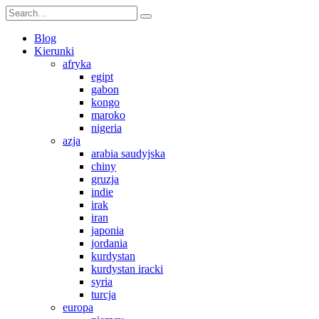
Blog
Kierunki
afryka
egipt
gabon
kongo
maroko
nigeria
azja
arabia saudyjska
chiny
gruzja
indie
irak
iran
japonia
jordania
kurdystan
kurdystan iracki
syria
turcja
europa