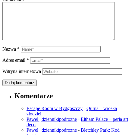
Nazwa
*
Adres email
*
Witryna internetowa
Komentarze
Escape Room w Bydgoszczy
-
Qurna – wioska
złodziei
Pawel | dziennikipodrozne
-
Eltham Palace – perła art
deco
Pawel | dziennikipodrozne
-
Bletchley Park: Kod