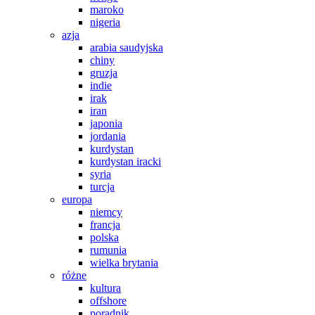
maroko
nigeria
azja
arabia saudyjska
chiny
gruzja
indie
irak
iran
japonia
jordania
kurdystan
kurdystan iracki
syria
turcja
europa
niemcy
francja
polska
rumunia
wielka brytania
różne
kultura
offshore
poradnik