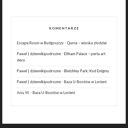
KOMENTARZE
Escape Room w Bydgoszczy
-
Qurna – wioska złodziei
Pawel | dziennikipodrozne
-
Eltham Palace – perła art
deco
Pawel | dziennikipodrozne
-
Bletchley Park: Kod Enigmy
Pawel | dziennikipodrozne
-
Baza U-Bootów w Lorient
Ania W.
-
Baza U-Bootów w Lorient