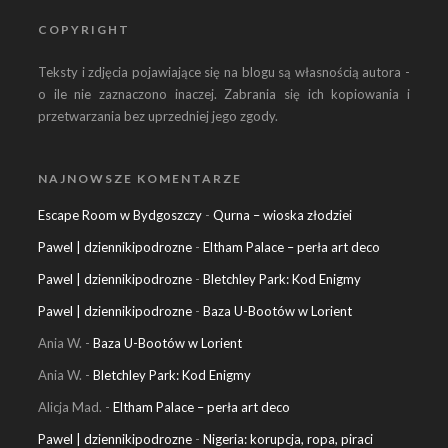
COPYRIGHT
Teksty i zdjęcia pojawiające się na blogu są własnością autora -
o ile nie zaznaczono inaczej. Zabrania się ich kopiowania i
przetwarzania bez uprzedniej jego zgody.
NAJNOWSZE KOMENTARZE
Escape Room w Bydgoszczy
-
Qurna – wioska złodziei
Pawel | dziennikipodrozne
-
Eltham Palace – perła art deco
Pawel | dziennikipodrozne
-
Bletchley Park: Kod Enigmy
Pawel | dziennikipodrozne
-
Baza U-Bootów w Lorient
Ania W.
-
Baza U-Bootów w Lorient
Ania W.
-
Bletchley Park: Kod Enigmy
Alicja Mad.
-
Eltham Palace – perła art deco
Pawel | dziennikipodrozne
-
Nigeria: korupcja, ropa, piraci