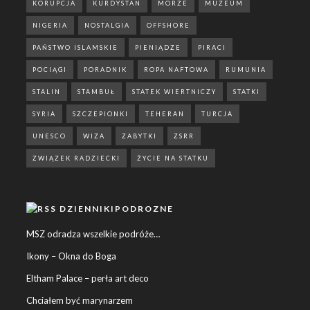
KORUPCJA
KURDYSTAN
MORZE
MUZEUM
NIGERIA
NOSTALGIA
OFFSHORE
PAŃSTWO ISLAMSKIE
PIENIĄDZE
PIRACI
POCIĄGI
PORADNIK
ROPA NAFTOWA
RUMUNIA
STALIN
STAMBUŁ
STATEK WIERTNICZY
STATKI
SYRIA
SZCZEPIONKI
TEHERAN
TURCJA
UNESCO
WIZA
ZABYTKI
ZSRR
ZWIĄZEK RADZIECKI
ŻYCIE NA STATKU
DZIENNIKIPODROZNE
MSZ odradza wszelkie podróże…
Ikony – Okna do Boga
Eltham Palace – perła art deco
Chciałem być marynarzem