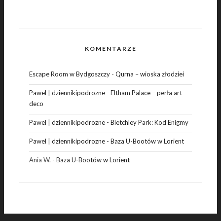
KOMENTARZE
Escape Room w Bydgoszczy
-
Qurna – wioska złodziei
Pawel | dziennikipodrozne
-
Eltham Palace – perła art
deco
Pawel | dziennikipodrozne
-
Bletchley Park: Kod Enigmy
Pawel | dziennikipodrozne
-
Baza U-Bootów w Lorient
Ania W.
-
Baza U-Bootów w Lorient