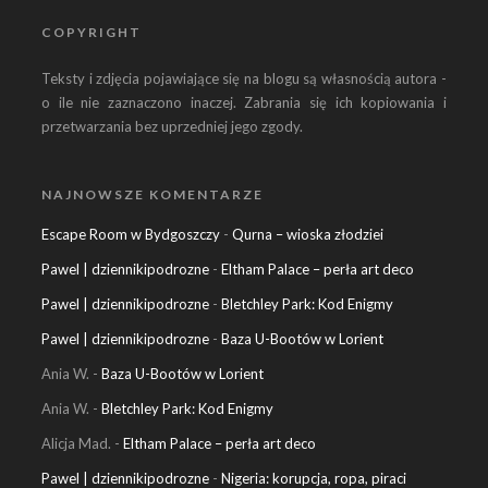
COPYRIGHT
Teksty i zdjęcia pojawiające się na blogu są własnością autora -
o ile nie zaznaczono inaczej. Zabrania się ich kopiowania i
przetwarzania bez uprzedniej jego zgody.
NAJNOWSZE KOMENTARZE
Escape Room w Bydgoszczy
-
Qurna – wioska złodziei
Pawel | dziennikipodrozne
-
Eltham Palace – perła art deco
Pawel | dziennikipodrozne
-
Bletchley Park: Kod Enigmy
Pawel | dziennikipodrozne
-
Baza U-Bootów w Lorient
Ania W.
-
Baza U-Bootów w Lorient
Ania W.
-
Bletchley Park: Kod Enigmy
Alicja Mad.
-
Eltham Palace – perła art deco
Pawel | dziennikipodrozne
-
Nigeria: korupcja, ropa, piraci