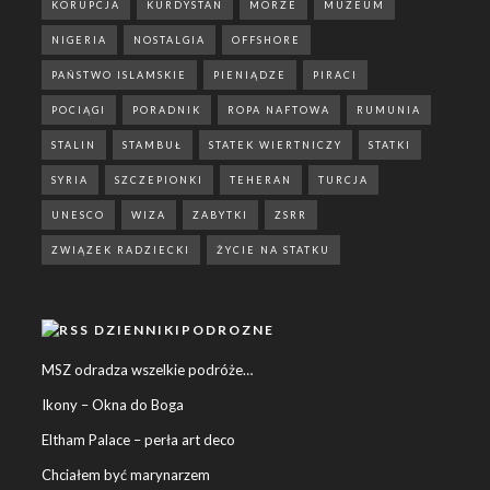
KORUPCJA
KURDYSTAN
MORZE
MUZEUM
NIGERIA
NOSTALGIA
OFFSHORE
PAŃSTWO ISLAMSKIE
PIENIĄDZE
PIRACI
POCIĄGI
PORADNIK
ROPA NAFTOWA
RUMUNIA
STALIN
STAMBUŁ
STATEK WIERTNICZY
STATKI
SYRIA
SZCZEPIONKI
TEHERAN
TURCJA
UNESCO
WIZA
ZABYTKI
ZSRR
ZWIĄZEK RADZIECKI
ŻYCIE NA STATKU
DZIENNIKIPODROZNE
MSZ odradza wszelkie podróże…
Ikony – Okna do Boga
Eltham Palace – perła art deco
Chciałem być marynarzem