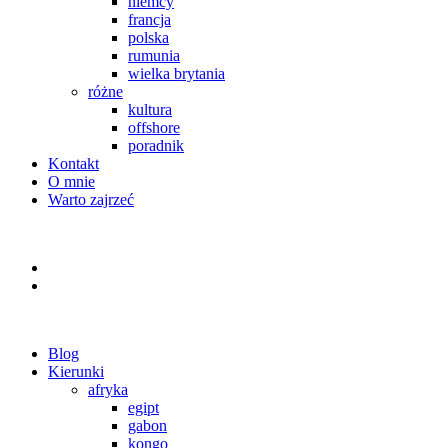
niemcy
francja
polska
rumunia
wielka brytania
różne
kultura
offshore
poradnik
Kontakt
O mnie
Warto zajrzeć
Blog
Kierunki
afryka
egipt
gabon
kongo