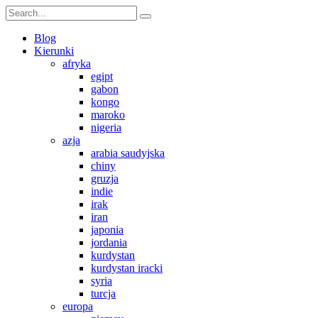
Blog
Kierunki
afryka
egipt
gabon
kongo
maroko
nigeria
azja
arabia saudyjska
chiny
gruzja
indie
irak
iran
japonia
jordania
kurdystan
kurdystan iracki
syria
turcja
europa