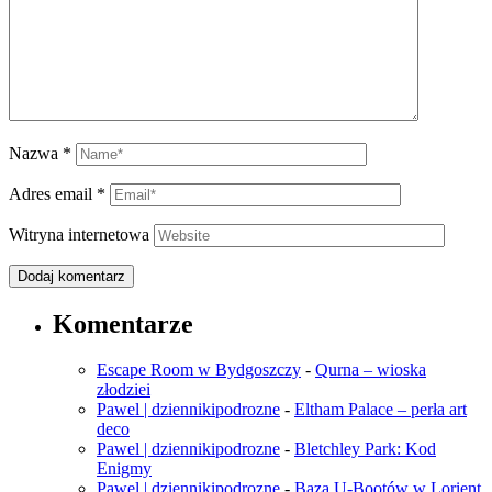
Nazwa
*
Adres email
*
Witryna internetowa
Komentarze
Escape Room w Bydgoszczy
-
Qurna – wioska
złodziei
Pawel | dziennikipodrozne
-
Eltham Palace – perła art
deco
Pawel | dziennikipodrozne
-
Bletchley Park: Kod
Enigmy
Pawel | dziennikipodrozne
-
Baza U-Bootów w Lorient