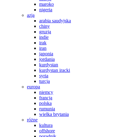
maroko
nigeria
azja
arabia saudyjska
chiny
gruzja
indie
irak
iran
japonia
jordania
kurdystan
kurdystan iracki
syria
turcja
europa
niemcy
francja
polska
rumunia
wielka brytania
różne
kultura
offshore
poradnik