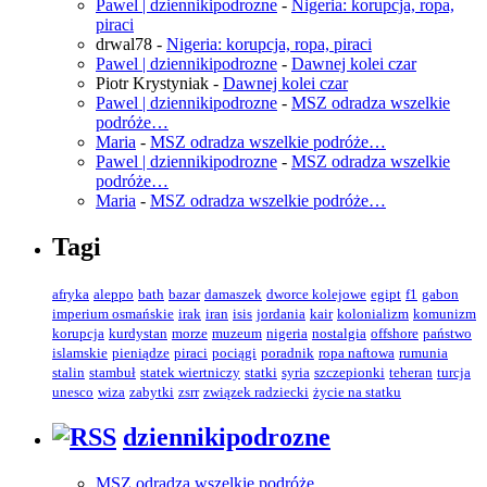
Pawel | dziennikipodrozne
-
Nigeria: korupcja, ropa,
piraci
drwal78
-
Nigeria: korupcja, ropa, piraci
Pawel | dziennikipodrozne
-
Dawnej kolei czar
Piotr Krystyniak
-
Dawnej kolei czar
Pawel | dziennikipodrozne
-
MSZ odradza wszelkie
podróże…
Maria
-
MSZ odradza wszelkie podróże…
Pawel | dziennikipodrozne
-
MSZ odradza wszelkie
podróże…
Maria
-
MSZ odradza wszelkie podróże…
Tagi
afryka
aleppo
bath
bazar
damaszek
dworce kolejowe
egipt
f1
gabon
imperium osmańskie
irak
iran
isis
jordania
kair
kolonializm
komunizm
korupcja
kurdystan
morze
muzeum
nigeria
nostalgia
offshore
państwo
islamskie
pieniądze
piraci
pociągi
poradnik
ropa naftowa
rumunia
stalin
stambuł
statek wiertniczy
statki
syria
szczepionki
teheran
turcja
unesco
wiza
zabytki
zsrr
związek radziecki
życie na statku
dziennikipodrozne
MSZ odradza wszelkie podróże…