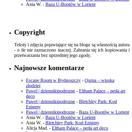
Ania W.
-
Baza U-Bootów w Lorient
Copyright
Teksty i zdjęcia pojawiające się na blogu są własnością autora
- o ile nie zaznaczono inaczej. Zabrania się ich kopiowania i
przetwarzania bez uprzedniej jego zgody.
Najnowsze komentarze
Escape Room w Bydgoszczy
-
Qurna – wioska
złodziei
Pawel | dziennikipodrozne
-
Eltham Palace – perła art
deco
Pawel | dziennikipodrozne
-
Bletchley Park: Kod
Enigmy
Pawel | dziennikipodrozne
-
Baza U-Bootów w Lorient
Ania W.
-
Baza U-Bootów w Lorient
Ania W.
-
Bletchley Park: Kod Enigmy
Alicja Mad.
-
Eltham Palace – perła art deco