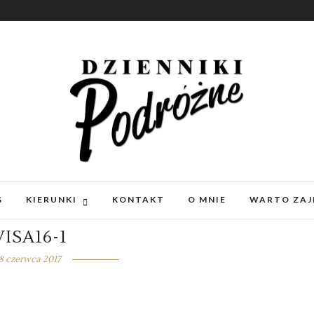
G
KIERUNKI
KONTAKT
O MNIE
WARTO ZAJ
VISA16-1
8 czerwca 2017