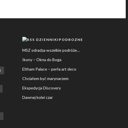
DZIENNIKIPODROZNE
MSZ odradza wszelkie podróże…
Ikony – Okna do Boga
Eltham Palace – perła art deco
1
Chciałem być marynarzem
Ekspedycja Discovery
Dawnej kolei czar
M