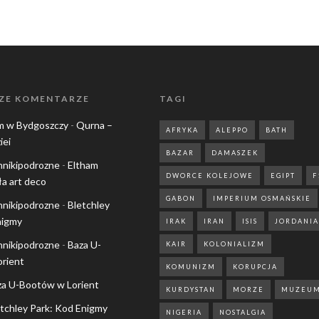
ZE KOMENTARZE
TAGI
m w Bydgoszczy
-
Qurna –
AFRYKA
ALEPPO
BATH
iei
BAZAR
DAMASZEK
nnikipodrozne
-
Eltham
DWORCE KOLEJOWE
EGIPT
F
ła art deco
GABON
IMPERIUM OSMAŃSKIE
nnikipodrozne
-
Bletchley
nigmy
IRAK
IRAN
ISIS
JORDANIA
nnikipodrozne
-
Baza U-
KAIR
KOLONIALIZM
rient
KOMUNIZM
KORUPCJA
za U-Bootów w Lorient
KURDYSTAN
MORZE
MUZEU
tchley Park: Kod Enigmy
NIGERIA
NOSTALGIA