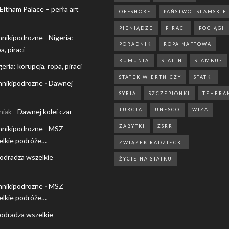
Eltham Palace – perła art
OFFSHORE
PAŃSTWO ISLAMSKIE
PIENIĄDZE
PIRACI
POCIĄGI
nnikipodrozne
-
Nigeria:
PORADNIK
ROPA NAFTOWA
a, piraci
RUMUNIA
STALIN
STAMBUŁ
geria: korupcja, ropa, piraci
STATEK WIERTNICZY
STATKI
nnikipodrozne
-
Dawnej
SYRIA
SZCZEPIONKI
TEHERA
TURCJA
UNESCO
WIZA
niak
-
Dawnej kolei czar
ZABYTKI
ZSRR
nnikipodrozne
-
MSZ
elkie podróże…
ZWIĄZEK RADZIECKI
odradza wszelkie
ŻYCIE NA STATKU
nnikipodrozne
-
MSZ
elkie podróże…
odradza wszelkie