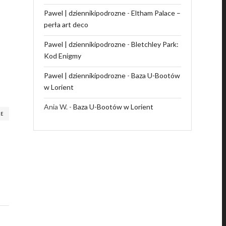
Pawel | dziennikipodrozne
-
Eltham Palace –
perła art deco
Pawel | dziennikipodrozne
-
Bletchley Park:
Kod Enigmy
Pawel | dziennikipodrozne
-
Baza U-Bootów
w Lorient
Ania W.
-
Baza U-Bootów w Lorient
RE