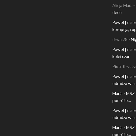
Alicja Mad.
-
deco
Pawel | dzie
korupcja, rop
drwal78
-
Ni
Pawel | dzie
kolei czar
Piotr Krysty
Pawel | dzie
odradza wsz
Maria
-
MSZ 
podróże…
Pawel | dzie
odradza wsz
Maria
-
MSZ 
podróże…