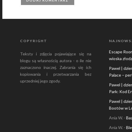
COPYRIGHT
NAJNOWS
Escape Roo
Teksty i zdjęcia pojawiające się na
wioska złodz
blogu są własnością autora - o ile nie
zaznaczono inaczej. Zabrania się ich
Pawel | dzie
kopiowania i przetwarzania bez
Palace – per
uprzedniej jego zgody.
Pawel | dzie
Park: Kod E
Pawel | dzie
Bootów w Lo
Ania W.
-
Ba
Ania W.
-
Ble