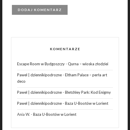
KOMENTARZE
Escape Room w Bydgoszczy
-
Qurna – wioska złodziei
Pawel | dziennikipodrozne
-
Eltham Palace – perła art
deco
Pawel | dziennikipodrozne
-
Bletchley Park: Kod Enigmy
Pawel | dziennikipodrozne
-
Baza U-Bootów w Lorient
Ania W.
-
Baza U-Bootów w Lorient