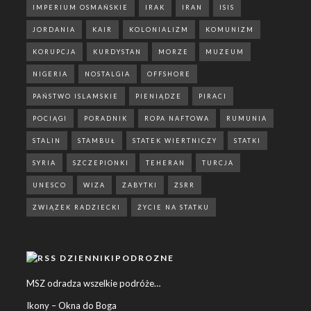
IMPERIUM OSMAŃSKIE
IRAK
IRAN
ISIS
JORDANIA
KAIR
KOLONIALIZM
KOMUNIZM
KORUPCJA
KURDYSTAN
MORZE
MUZEUM
NIGERIA
NOSTALGIA
OFFSHORE
PAŃSTWO ISLAMSKIE
PIENIĄDZE
PIRACI
POCIĄGI
PORADNIK
ROPA NAFTOWA
RUMUNIA
STALIN
STAMBUŁ
STATEK WIERTNICZY
STATKI
SYRIA
SZCZEPIONKI
TEHERAN
TURCJA
UNESCO
WIZA
ZABYTKI
ZSRR
ZWIĄZEK RADZIECKI
ŻYCIE NA STATKU
DZIENNIKIPODROZNE
MSZ odradza wszelkie podróże…
Ikony – Okna do Boga