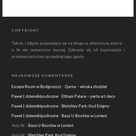
COPYRIGHT
Teksty i zdjęcia pojawiające się na blogu są własnością autora -
o ile nie zaznaczono inaczej. Zabrania się ich kopiowania i
przetwarzania bez uprzedniej jego zgody.
NAJNOWSZE KOMENTARZE
Escape Room w Bydgoszczy
-
Qurna – wioska złodziei
Pawel | dziennikipodrozne
-
Eltham Palace – perła art deco
Pawel | dziennikipodrozne
-
Bletchley Park: Kod Enigmy
Pawel | dziennikipodrozne
-
Baza U-Bootów w Lorient
Ania W.
-
Baza U-Bootów w Lorient
Ania W.
-
Bletchley Park: Kod Enigmy