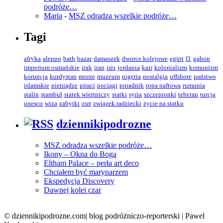
podróże…
Maria
-
MSZ odradza wszelkie podróże…
Tagi
afryka
aleppo
bath
bazar
damaszek
dworce kolejowe
egipt
f1
gabon
imperium osmańskie
irak
iran
isis
jordania
kair
kolonializm
komunizm
korupcja
kurdystan
morze
muzeum
nigeria
nostalgia
offshore
państwo
islamskie
pieniądze
piraci
pociągi
poradnik
ropa naftowa
rumunia
stalin
stambuł
statek wiertniczy
statki
syria
szczepionki
teheran
turcja
unesco
wiza
zabytki
zsrr
związek radziecki
życie na statku
dziennikipodrozne
MSZ odradza wszelkie podróże…
Ikony – Okna do Boga
Eltham Palace – perła art deco
Chciałem być marynarzem
Ekspedycja Discovery
Dawnej kolei czar
© dziennikipodrozne.com| blog podróżniczo-reporterski | Pawel