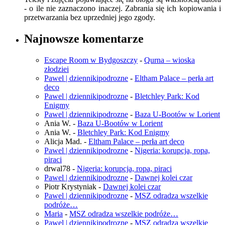
- o ile nie zaznaczono inaczej. Zabrania się ich kopiowania i
przetwarzania bez uprzedniej jego zgody.
Najnowsze komentarze
Escape Room w Bydgoszczy
-
Qurna – wioska
złodziei
Pawel | dziennikipodrozne
-
Eltham Palace – perła art
deco
Pawel | dziennikipodrozne
-
Bletchley Park: Kod
Enigmy
Pawel | dziennikipodrozne
-
Baza U-Bootów w Lorient
Ania W.
-
Baza U-Bootów w Lorient
Ania W.
-
Bletchley Park: Kod Enigmy
Alicja Mad.
-
Eltham Palace – perła art deco
Pawel | dziennikipodrozne
-
Nigeria: korupcja, ropa,
piraci
drwal78
-
Nigeria: korupcja, ropa, piraci
Pawel | dziennikipodrozne
-
Dawnej kolei czar
Piotr Krystyniak
-
Dawnej kolei czar
Pawel | dziennikipodrozne
-
MSZ odradza wszelkie
podróże…
Maria
-
MSZ odradza wszelkie podróże…
Pawel | dziennikipodrozne
-
MSZ odradza wszelkie