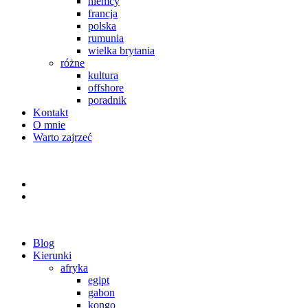
niemcy
francja
polska
rumunia
wielka brytania
różne
kultura
offshore
poradnik
Kontakt
O mnie
Warto zajrzeć
Blog
Kierunki
afryka
egipt
gabon
kongo