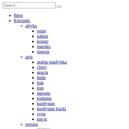
Blog
Kierunki
afryka
egipt
gabon
kongo
maroko
nigeria
azja
arabia saudyjska
chiny
gruzja
indie
irak
iran
japonia
jordania
kurdystan
kurdystan iracki
syria
turcja
europa