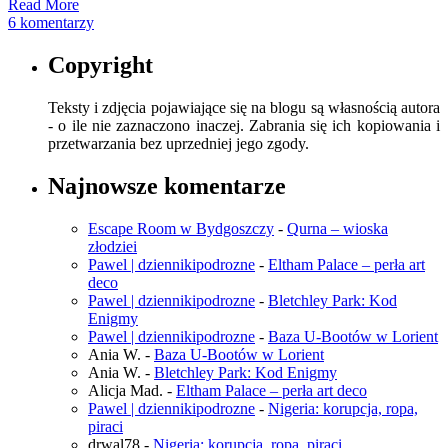
Read More
6 komentarzy
Copyright
Teksty i zdjęcia pojawiające się na blogu są własnością autora
- o ile nie zaznaczono inaczej. Zabrania się ich kopiowania i
przetwarzania bez uprzedniej jego zgody.
Najnowsze komentarze
Escape Room w Bydgoszczy
-
Qurna – wioska
złodziei
Pawel | dziennikipodrozne
-
Eltham Palace – perła art
deco
Pawel | dziennikipodrozne
-
Bletchley Park: Kod
Enigmy
Pawel | dziennikipodrozne
-
Baza U-Bootów w Lorient
Ania W.
-
Baza U-Bootów w Lorient
Ania W.
-
Bletchley Park: Kod Enigmy
Alicja Mad.
-
Eltham Palace – perła art deco
Pawel | dziennikipodrozne
-
Nigeria: korupcja, ropa,
piraci
drwal78
-
Nigeria: korupcja, ropa, piraci