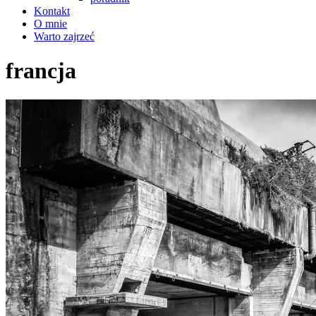
Kontakt
O mnie
Warto zajrzeć
francja