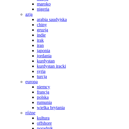
maroko
nigeria
azja
arabia saudyjska
chiny
gruzja
indie
irak
iran
japonia
jordania
kurdystan
kurdystan iracki
syria
turcja
europa
niemcy
francja
polska
rumunia
wielka brytania
różne
kultura
offshore
poradnik