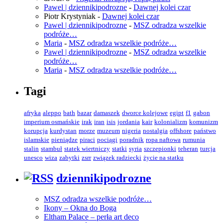
Pawel | dziennikipodrozne
-
Dawnej kolei czar
Piotr Krystyniak
-
Dawnej kolei czar
Pawel | dziennikipodrozne
-
MSZ odradza wszelkie
podróże…
Maria
-
MSZ odradza wszelkie podróże…
Pawel | dziennikipodrozne
-
MSZ odradza wszelkie
podróże…
Maria
-
MSZ odradza wszelkie podróże…
Tagi
afryka
aleppo
bath
bazar
damaszek
dworce kolejowe
egipt
f1
gabon
imperium osmańskie
irak
iran
isis
jordania
kair
kolonializm
komunizm
korupcja
kurdystan
morze
muzeum
nigeria
nostalgia
offshore
państwo
islamskie
pieniądze
piraci
pociągi
poradnik
ropa naftowa
rumunia
stalin
stambuł
statek wiertniczy
statki
syria
szczepionki
teheran
turcja
unesco
wiza
zabytki
zsrr
związek radziecki
życie na statku
dziennikipodrozne
MSZ odradza wszelkie podróże…
Ikony – Okna do Boga
Eltham Palace – perła art deco