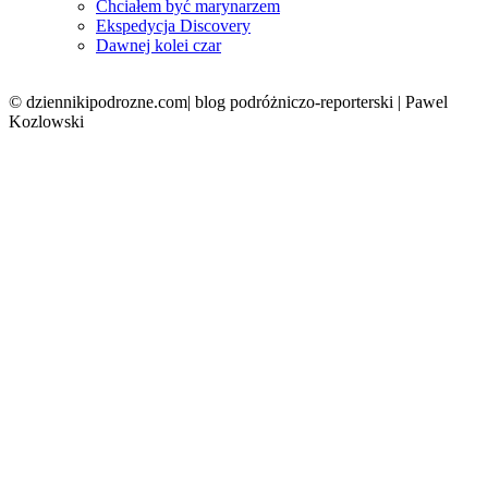
Chciałem być marynarzem
Ekspedycja Discovery
Dawnej kolei czar
© dziennikipodrozne.com| blog podróżniczo-reporterski | Pawel
Kozlowski