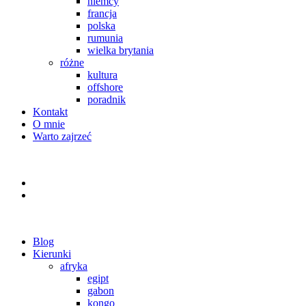
niemcy
francja
polska
rumunia
wielka brytania
różne
kultura
offshore
poradnik
Kontakt
O mnie
Warto zajrzeć
Blog
Kierunki
afryka
egipt
gabon
kongo