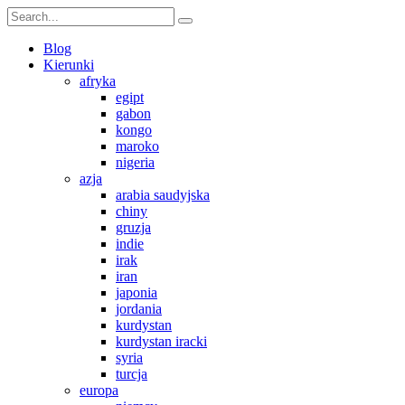
Blog
Kierunki
afryka
egipt
gabon
kongo
maroko
nigeria
azja
arabia saudyjska
chiny
gruzja
indie
irak
iran
japonia
jordania
kurdystan
kurdystan iracki
syria
turcja
europa