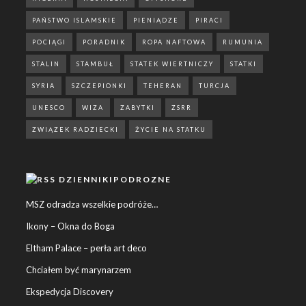
PAŃSTWO ISLAMSKIE
PIENIĄDZE
PIRACI
POCIĄGI
PORADNIK
ROPA NAFTOWA
RUMUNIA
STALIN
STAMBUŁ
STATEK WIERTNICZY
STATKI
SYRIA
SZCZEPIONKI
TEHERAN
TURCJA
UNESCO
WIZA
ZABYTKI
ZSRR
ZWIĄZEK RADZIECKI
ŻYCIE NA STATKU
DZIENNIKIPODROZNE
MSZ odradza wszelkie podróże…
Ikony – Okna do Boga
Eltham Palace – perła art deco
Chciałem być marynarzem
Ekspedycja Discovery