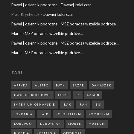
Pawel | dziennikipodrozne
-
Dawnej kolei czar
Piotr Krystyniak
-
Dawnej kolei czar
Pawel | dziennikipodrozne
-
MSZ odradza wszelkie podróże…
Maria
-
MSZ odradza wszelkie podróże…
Pawel | dziennikipodrozne
-
MSZ odradza wszelkie podróże…
Maria
-
MSZ odradza wszelkie podróże…
TAGI
AFRYKA
ALEPPO
BATH
BAZAR
DAMASZEK
DWORCE KOLEJOWE
EGIPT
F1
GABON
IMPERIUM OSMAŃSKIE
IRAK
IRAN
ISIS
JORDANIA
KAIR
KOLONIALIZM
KOMUNIZM
KORUPCJA
KURDYSTAN
MORZE
MUZEUM
NIGERIA
NOSTALGIA
OFFSHORE