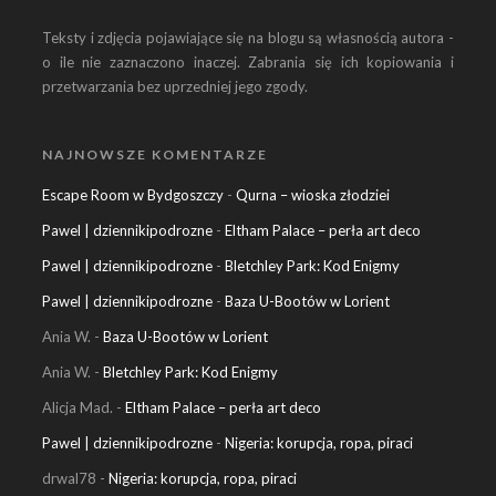
Teksty i zdjęcia pojawiające się na blogu są własnością autora -
o ile nie zaznaczono inaczej. Zabrania się ich kopiowania i
przetwarzania bez uprzedniej jego zgody.
NAJNOWSZE KOMENTARZE
Escape Room w Bydgoszczy
-
Qurna – wioska złodziei
Pawel | dziennikipodrozne
-
Eltham Palace – perła art deco
Pawel | dziennikipodrozne
-
Bletchley Park: Kod Enigmy
Pawel | dziennikipodrozne
-
Baza U-Bootów w Lorient
Ania W.
-
Baza U-Bootów w Lorient
Ania W.
-
Bletchley Park: Kod Enigmy
Alicja Mad.
-
Eltham Palace – perła art deco
Pawel | dziennikipodrozne
-
Nigeria: korupcja, ropa, piraci
drwal78
-
Nigeria: korupcja, ropa, piraci