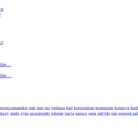
co
y
ci
róże…
róże…
erium osmańskie
irak
iran
isis
jordania
kair
kolonializm
komunizm
korupcja
kurd
tniczy
statki
syria
szczepionki
teheran
turcja
unesco
wiza
zabytki
zsrr
związek rad