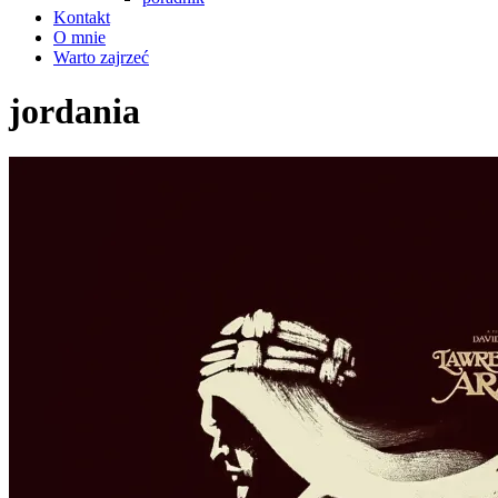
Kontakt
O mnie
Warto zajrzeć
jordania