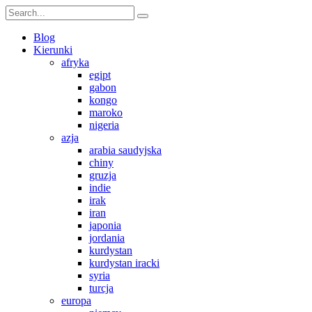
Blog
Kierunki
afryka
egipt
gabon
kongo
maroko
nigeria
azja
arabia saudyjska
chiny
gruzja
indie
irak
iran
japonia
jordania
kurdystan
kurdystan iracki
syria
turcja
europa