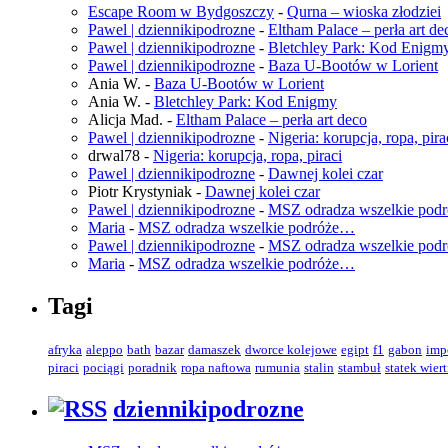
Escape Room w Bydgoszczy
-
Qurna – wioska złodziei
Pawel | dziennikipodrozne
-
Eltham Palace – perła art de
Pawel | dziennikipodrozne
-
Bletchley Park: Kod Enigm
Pawel | dziennikipodrozne
-
Baza U-Bootów w Lorient
Ania W.
-
Baza U-Bootów w Lorient
Ania W.
-
Bletchley Park: Kod Enigmy
Alicja Mad.
-
Eltham Palace – perła art deco
Pawel | dziennikipodrozne
-
Nigeria: korupcja, ropa, pira
drwal78
-
Nigeria: korupcja, ropa, piraci
Pawel | dziennikipodrozne
-
Dawnej kolei czar
Piotr Krystyniak
-
Dawnej kolei czar
Pawel | dziennikipodrozne
-
MSZ odradza wszelkie pod
Maria
-
MSZ odradza wszelkie podróże…
Pawel | dziennikipodrozne
-
MSZ odradza wszelkie pod
Maria
-
MSZ odradza wszelkie podróże…
Tagi
afryka
aleppo
bath
bazar
damaszek
dworce kolejowe
egipt
f1
gabon
imp
piraci
pociągi
poradnik
ropa naftowa
rumunia
stalin
stambuł
statek wier
dziennikipodrozne