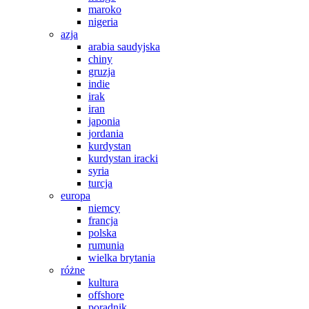
maroko
nigeria
azja
arabia saudyjska
chiny
gruzja
indie
irak
iran
japonia
jordania
kurdystan
kurdystan iracki
syria
turcja
europa
niemcy
francja
polska
rumunia
wielka brytania
różne
kultura
offshore
poradnik