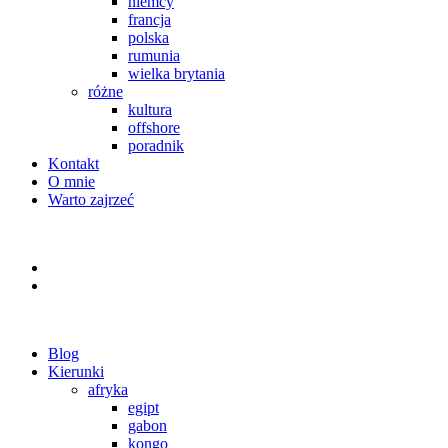
niemcy
francja
polska
rumunia
wielka brytania
różne
kultura
offshore
poradnik
Kontakt
O mnie
Warto zajrzeć
Blog
Kierunki
afryka
egipt
gabon
kongo