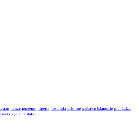
ystan
morze
muzeum
nigeria
nostalgia
offshore
państwo islamskie
pieniądze
ziecki
życie na statku