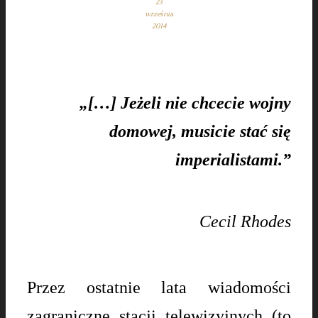
23
września
2014
„[…] Jeżeli nie chcecie wojny
domowej, musicie stać się
imperialistami.”
Cecil Rhodes
Przez ostatnie lata wiadomości
zagraniczne stacji telewizyjnych (to