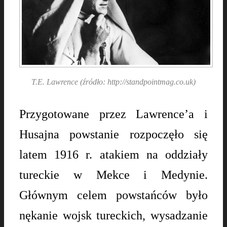
T.E. Lawrence (źródło: http://standpointmag.co.uk)
Przygotowane przez Lawrence’a i
Husajna powstanie rozpoczęło się
latem 1916 r. atakiem na oddziały
tureckie w Mekce i Medynie.
Głównym celem powstańców było
nękanie wojsk tureckich, wysadzanie