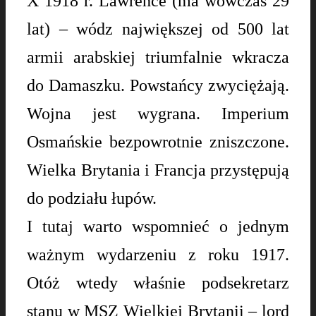
X 1918 r. Lawrence (ma wówczas 29
lat) – wódz największej od 500 lat
armii arabskiej triumfalnie wkracza
do Damaszku. Powstańcy zwyciężają.
Wojna jest wygrana. Imperium
Osmańskie bezpowrotnie zniszczone.
Wielka Brytania i Francja przystępują
do podziału łupów.
I tutaj warto wspomnieć o jednym
ważnym wydarzeniu z roku 1917.
Otóż wtedy właśnie podsekretarz
stanu w MSZ Wielkiej Brytanii – lord