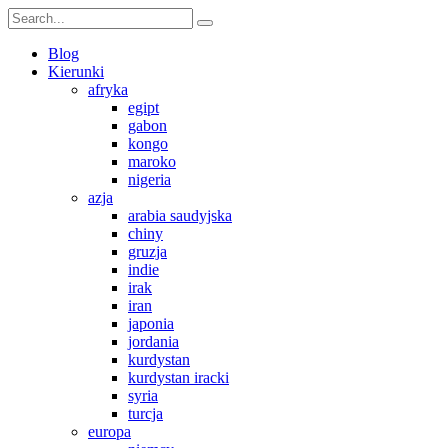
Blog
Kierunki
afryka
egipt
gabon
kongo
maroko
nigeria
azja
arabia saudyjska
chiny
gruzja
indie
irak
iran
japonia
jordania
kurdystan
kurdystan iracki
syria
turcja
europa