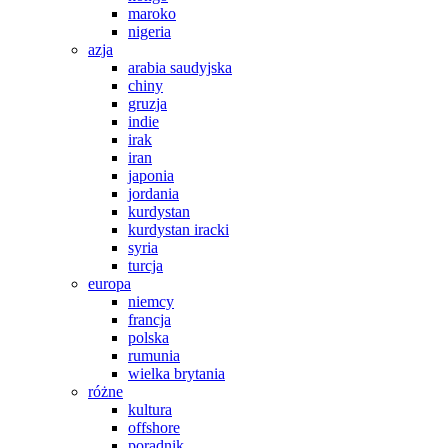
maroko
nigeria
azja
arabia saudyjska
chiny
gruzja
indie
irak
iran
japonia
jordania
kurdystan
kurdystan iracki
syria
turcja
europa
niemcy
francja
polska
rumunia
wielka brytania
różne
kultura
offshore
poradnik