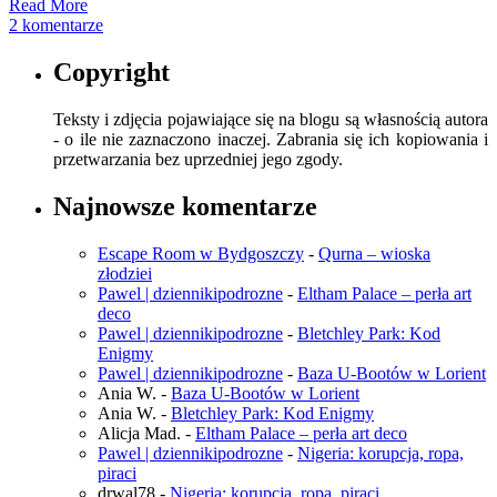
Read More
2 komentarze
Copyright
Teksty i zdjęcia pojawiające się na blogu są własnością autora
- o ile nie zaznaczono inaczej. Zabrania się ich kopiowania i
przetwarzania bez uprzedniej jego zgody.
Najnowsze komentarze
Escape Room w Bydgoszczy
-
Qurna – wioska
złodziei
Pawel | dziennikipodrozne
-
Eltham Palace – perła art
deco
Pawel | dziennikipodrozne
-
Bletchley Park: Kod
Enigmy
Pawel | dziennikipodrozne
-
Baza U-Bootów w Lorient
Ania W.
-
Baza U-Bootów w Lorient
Ania W.
-
Bletchley Park: Kod Enigmy
Alicja Mad.
-
Eltham Palace – perła art deco
Pawel | dziennikipodrozne
-
Nigeria: korupcja, ropa,
piraci
drwal78
-
Nigeria: korupcja, ropa, piraci