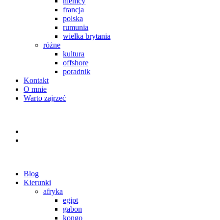
niemcy
francja
polska
rumunia
wielka brytania
różne
kultura
offshore
poradnik
Kontakt
O mnie
Warto zajrzeć
Blog
Kierunki
afryka
egipt
gabon
kongo