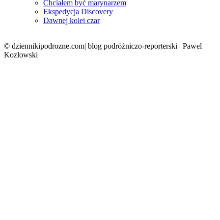
Chciałem być marynarzem
Ekspedycja Discovery
Dawnej kolei czar
© dziennikipodrozne.com| blog podróżniczo-reporterski | Pawel
Kozlowski