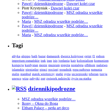
Pawel | dziennikipodrozne
-
Dawnej kolei czar
Piotr Krystyniak
-
Dawnej kolei czar
Pawel | dziennikipodrozne
-
MSZ odradza wszelkie
podróże…
Maria
-
MSZ odradza wszelkie podróże…
Pawel | dziennikipodrozne
-
MSZ odradza wszelkie
podróże…
Maria
-
MSZ odradza wszelkie podróże…
Tagi
afryka
aleppo
bath
bazar
damaszek
dworce kolejowe
egipt
f1
gabon
imperium osmańskie
irak
iran
isis
jordania
kair
kolonializm
komunizm
korupcja
kurdystan
morze
muzeum
nigeria
nostalgia
offshore
państwo
islamskie
pieniądze
piraci
pociągi
poradnik
ropa naftowa
rumunia
stalin
stambuł
statek wiertniczy
statki
syria
szczepionki
teheran
turcja
unesco
wiza
zabytki
zsrr
związek radziecki
życie na statku
dziennikipodrozne
MSZ odradza wszelkie podróże…
Ikony – Okna do Boga
Eltham Palace – perła art deco