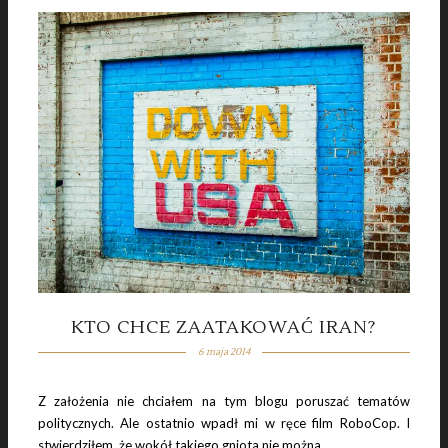
KTO CHCE ZAATAKOWAĆ IRAN?
6 maja 2014
Z założenia nie chciałem na tym blogu poruszać tematów
politycznych. Ale ostatnio wpadł mi w ręce film RoboCop. I
stwierdziłem, że wokół takiego gniota nie można…