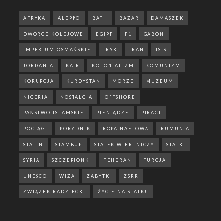
AFRYKA
ALEPPO
BATH
BAZAR
DAMASZEK
DWORCE KOLEJOWE
EGIPT
F1
GABON
IMPERIUM OSMAŃSKIE
IRAK
IRAN
ISIS
JORDANIA
KAIR
KOLONIALIZM
KOMUNIZM
KORUPCJA
KURDYSTAN
MORZE
MUZEUM
NIGERIA
NOSTALGIA
OFFSHORE
PAŃSTWO ISLAMSKIE
PIENIĄDZE
PIRACI
POCIĄGI
PORADNIK
ROPA NAFTOWA
RUMUNIA
STALIN
STAMBUŁ
STATEK WIERTNICZY
STATKI
SYRIA
SZCZEPIONKI
TEHERAN
TURCJA
UNESCO
WIZA
ZABYTKI
ZSRR
ZWIĄZEK RADZIECKI
ŻYCIE NA STATKU