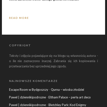
READ MORE
COPYRIGHT
Teksty i zdjęcia pojawiające się na blogu są własnością autora -
o ile nie zaznaczono inaczej. Zabrania się ich kopiowania i
przetwarzania bez uprzedniej jego zgody.
NAJNOWSZE KOMENTARZE
Escape Room w Bydgoszczy
-
Qurna – wioska złodziei
Pawel | dziennikipodrozne
-
Eltham Palace – perła art deco
Pawel | dziennikipodrozne
-
Bletchley Park: Kod Enigmy