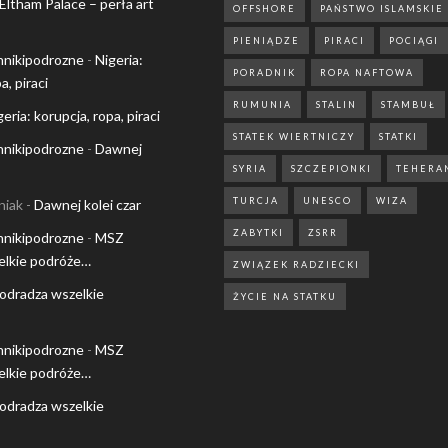
Eltham Palace – perła art
OFFSHORE
PAŃSTWO ISLAMSKIE
PIENIĄDZE
PIRACI
POCIĄGI
nnikipodrozne
-
Nigeria:
PORADNIK
ROPA NAFTOWA
a, piraci
RUMUNIA
STALIN
STAMBUŁ
geria: korupcja, ropa, piraci
STATEK WIERTNICZY
STATKI
nnikipodrozne
-
Dawnej
SYRIA
SZCZEPIONKI
TEHERA
TURCJA
UNESCO
WIZA
niak
-
Dawnej kolei czar
ZABYTKI
ZSRR
nnikipodrozne
-
MSZ
elkie podróże…
ZWIĄZEK RADZIECKI
odradza wszelkie
ŻYCIE NA STATKU
nnikipodrozne
-
MSZ
elkie podróże…
odradza wszelkie