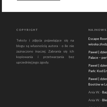
COPYRIGHT
NAJNOWS
Escape Roo
Teksty i zdjęcia pojawiające się na
wioska złodz
blogu są własnością autora - o ile nie
zaznaczono inaczej. Zabrania się ich
Pawel | dzie
kopiowania i przetwarzania bez
Palace – per
uprzedniej jego zgody.
Pawel | dzie
Park: Kod E
Pawel | dzie
Bootów w Lo
Ania W.
-
Ba
Ania W.
-
Ble