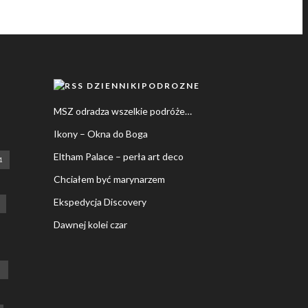
DZIENNIKIPODROZNE
MSZ odradza wszelkie podróże…
Ikony – Okna do Boga
Eltham Palace – perła art deco
1
Chciałem być marynarzem
Ekspedycja Discovery
Dawnej kolei czar
M