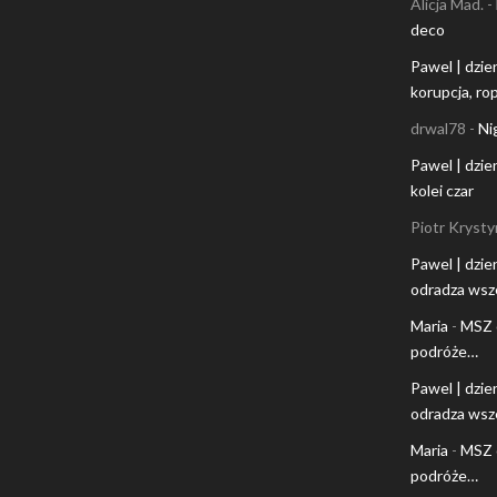
Alicja Mad.
-
deco
Pawel | dzie
korupcja, rop
drwal78
-
Ni
Pawel | dzie
kolei czar
Piotr Krysty
Pawel | dzie
odradza wsz
Maria
-
MSZ 
podróże…
Pawel | dzie
odradza wsz
Maria
-
MSZ 
podróże…