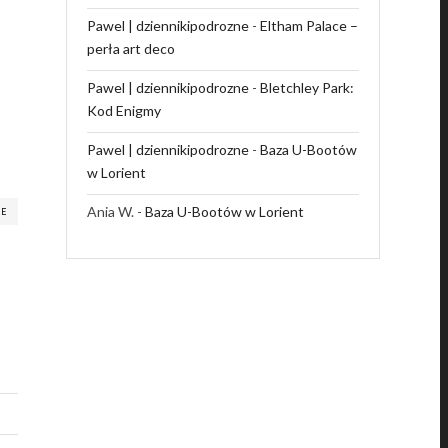
Pawel | dziennikipodrozne
-
Eltham Palace –
perła art deco
Pawel | dziennikipodrozne
-
Bletchley Park:
Kod Enigmy
Pawel | dziennikipodrozne
-
Baza U-Bootów
w Lorient
Ania W.
-
Baza U-Bootów w Lorient
RE