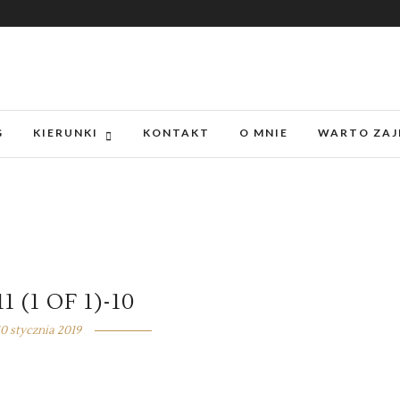
G
KIERUNKI
KONTAKT
O MNIE
WARTO ZAJ
1 (1 OF 1)-10
10 stycznia 2019