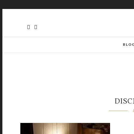
BLO
DISC1