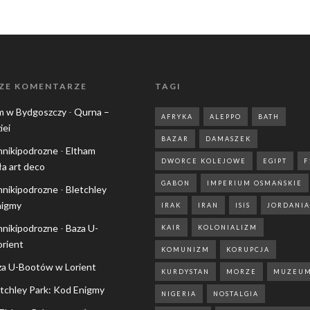
ZE KOMENTARZE
TAGI
m w Bydgoszczy
-
Qurna –
AFRYKA
ALEPPO
BATH
iei
BAZAR
DAMASZEK
nnikipodrozne
-
Eltham
DWORCE KOLEJOWE
EGIPT
F
ła art deco
GABON
IMPERIUM OSMAŃSKIE
nnikipodrozne
-
Bletchley
nigmy
IRAK
IRAN
ISIS
JORDANIA
nnikipodrozne
-
Baza U-
KAIR
KOLONIALIZM
rient
KOMUNIZM
KORUPCJA
za U-Bootów w Lorient
KURDYSTAN
MORZE
MUZEU
tchley Park: Kod Enigmy
NIGERIA
NOSTALGIA