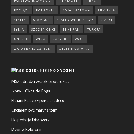
PAŃSTWO ISLAMSKIE
PIENIĄDZE
PIRACI
POCIĄGI
PORADNIK
ROPA NAFTOWA
RUMUNIA
STALIN
STAMBUŁ
STATEK WIERTNICZY
STATKI
SYRIA
SZCZEPIONKI
TEHERAN
TURCJA
UNESCO
WIZA
ZABYTKI
ZSRR
ZWIĄZEK RADZIECKI
ŻYCIE NA STATKU
DZIENNIKIPODROZNE
MSZ odradza wszelkie podróże…
Ikony – Okna do Boga
Eltham Palace – perła art deco
Chciałem być marynarzem
Ekspedycja Discovery
Dawnej kolei czar