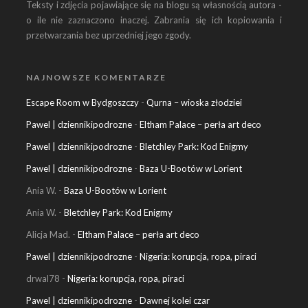
Teksty i zdjęcia pojawiające się na blogu są własnością autora -
o ile nie zaznaczono inaczej. Zabrania się ich kopiowania i
przetwarzania bez uprzedniej jego zgody.
NAJNOWSZE KOMENTARZE
Escape Room w Bydgoszczy
-
Qurna – wioska złodziei
Pawel | dziennikipodrozne
-
Eltham Palace – perła art deco
Pawel | dziennikipodrozne
-
Bletchley Park: Kod Enigmy
Pawel | dziennikipodrozne
-
Baza U-Bootów w Lorient
Ania W.
-
Baza U-Bootów w Lorient
Ania W.
-
Bletchley Park: Kod Enigmy
Alicja Mad.
-
Eltham Palace – perła art deco
Pawel | dziennikipodrozne
-
Nigeria: korupcja, ropa, piraci
drwal78
-
Nigeria: korupcja, ropa, piraci
Pawel | dziennikipodrozne
-
Dawnej kolei czar